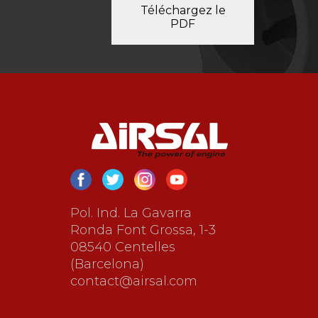
Téléchargez le
PDF
Pol. Ind. La Gavarra
Ronda Font Grossa, 1-3
08540 Centelles
(Barcelona)
contact@airsal.com
ES
EN
FR
CAT