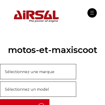
motos-et-maxiscoot
l
rise
ogue
tion